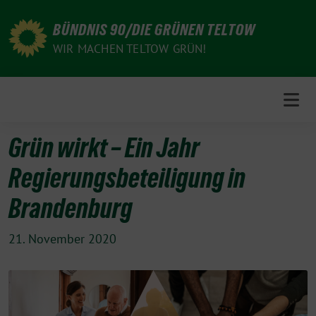
Weiter
„Grün
zum
wirkt
BÜNDNIS 90/DIE GRÜNEN TELTOW
Inhalt
–
WIR MACHEN TELTOW GRÜN!
Ein
Jahr
Regierungsbeteiligung
in
Grün wirkt – Ein Jahr
Brandenburg“
von
Regierungsbeteiligung in
YouTube
anzeigen
Brandenburg
21. November 2020