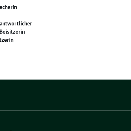
echerin
rantwortlicher
eisitzerin
tzerin
r