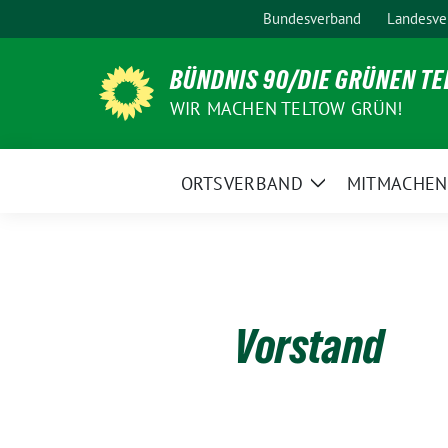
Weiter
Bundesverband
Landesve
zum
Inhalt
BÜNDNIS 90/DIE GRÜNEN T
WIR MACHEN TELTOW GRÜN!
ORTSVERBAND
MITMACHEN
Zeige
Untermenü
Vorstand