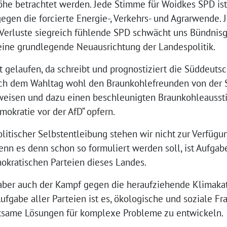
öhe betrachtet werden. Jede Stimme für Woidkes SPD ist
gen die forcierte Energie-, Verkehrs- und Agrarwende. 
n Verluste siegreich fühlende SPD schwächt uns Bündnis
ine grundlegende Neuausrichtung der Landespolitik.
t gelaufen, da schreibt und prognostiziert die Süddeuts
nach dem Wahltag wohl den Braunkohlefreunden von der
weisen und dazu einen beschleunigten Braunkohleaussti
mokratie vor der AfD“ opfern.
litischer Selbstentleibung stehen wir nicht zur Verfügu
enn es denn schon so formuliert werden soll, ist Aufga
mokratischen Parteien dieses Landes.
t aber auch der Kampf gegen die heraufziehende Klimaka
 Aufgabe aller Parteien ist es, ökologische und soziale 
rksame Lösungen für komplexe Probleme zu entwickeln.