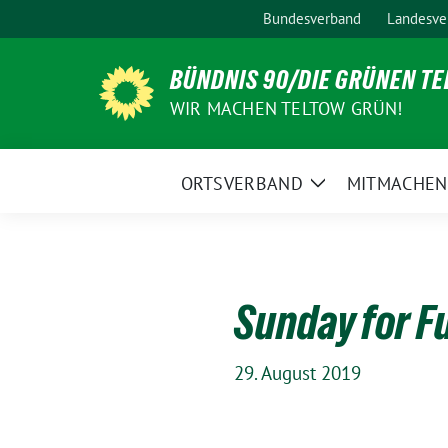
Weiter
Bundesverband
Landesve
zum
Inhalt
BÜNDNIS 90/DIE GRÜNEN T
WIR MACHEN TELTOW GRÜN!
ORTSVERBAND
MITMACHEN
Zeige
Untermenü
Sunday for F
29. August 2019