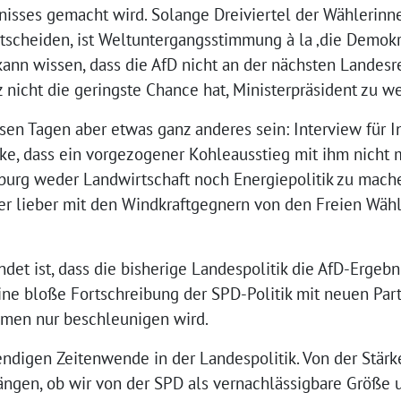
sses gemacht wird. Solange Dreiviertel der Wählerinne
scheiden, ist Weltuntergangsstimmung à la ‚die Demokrat
ann wissen, dass die AfD nicht an der nächsten Landesre
z nicht die geringste Chance hat, Ministerpräsident zu w
iesen Tagen aber etwas ganz anderes sein: Interview für 
e, dass ein vorgezogener Kohleausstieg mit ihm nicht m
urg weder Landwirtschaft noch Energiepolitik zu mache
er lieber mit den Windkraftgegnern von den Freien Wähl
det ist, dass die bisherige Landespolitik die AfD-Ergebn
ne bloße Fortschreibung der SPD-Politik mit neuen Par
emen nur beschleunigen wird.
endigen Zeitenwende in der Landespolitik. Von der Stär
ngen, ob wir von der SPD als vernachlässigbare Größe u