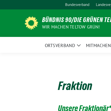
Weiter
Bundesverband
Landesve
zum
Inhalt
BÜNDNIS 90/DIE GRÜNEN T
WIR MACHEN TELTOW GRÜN!
ORTSVERBAND
MITMACHEN
Zeige
Untermenü
Fraktion
Unsere Fraktionär